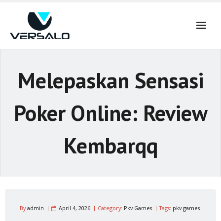
Skip
to
content
Melepaskan Sensasi
Poker Online: Review
Kembarqq
By
admin
April 4, 2026
Category:
Pkv Games
Tags:
pkv games