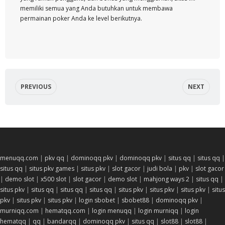
memiliki semua yang Anda butuhkan untuk membawa
permainan poker Anda ke level berikutnya.
PREVIOUS
NEXT
menuqq.com
|
pkv qq
|
dominoqq pkv
|
dominoqq pkv
|
situs qq
|
situs qq
|
situs qq
|
situs pkv games
|
situs pkv
|
slot gacor
|
judi bola
|
pkv
|
slot gacor
|
demo slot
|
x500 slot
|
slot gacor
|
demo slot
|
mahjong ways 2
|
situs qq
|
situs pkv
|
situs qq
|
situs qq
|
situs qq
|
situs pkv
|
situs pkv
|
situs pkv
|
situs
pkv
|
situs pkv
|
situs pkv
|
login sbobet
|
sbobet88
|
dominoqq pkv
|
murniqq.com
|
hematqq.com
|
login menuqq
|
login murniqq
|
login
hematqq
|
qq
|
bandarqq
|
dominoqq pkv
|
situs qq
|
slot88
|
slot88
|