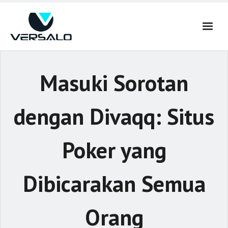
Skip
to
content
Masuki Sorotan
dengan Divaqq: Situs
Poker yang
Dibicarakan Semua
Orang