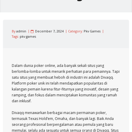
By
admin
December 7, 2024
Category:
Pkv Games
Tags:
pkv games
Dalam dunia poker online, ada banyak sekali situs yang
berlomba-lomba untuk menarik perhatian para pemainnya. Tapi
satu situs yang membuat heboh di industri ini adalah Divaqq.
Platform poker unik ini telah mendapatkan popularitas di
kalangan pemain karena fitur-fiturnya yang inovatif, desain yang
ramping, dan fokus dalam menciptakan komunitas yang ramah
dan inklusif.
Divaqq menawarkan berbagai macam permainan poker,
termasuk Texas Hold’em, Omaha, dan banyak lagi. Baik Anda
seorang profesional berpengalaman atau pemula yang baru
memulai, selalu ada sesuatu untuk semua orang di Divaqq. Situs