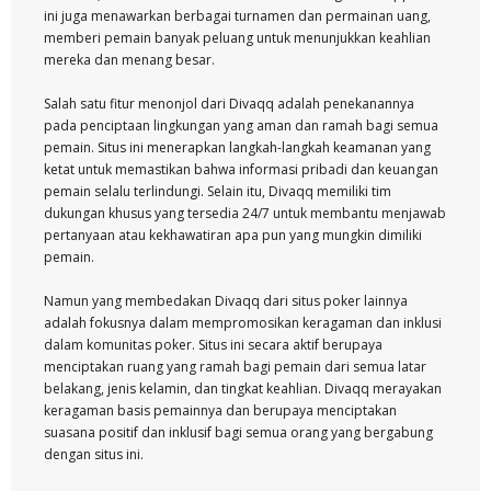
ini juga menawarkan berbagai turnamen dan permainan uang,
memberi pemain banyak peluang untuk menunjukkan keahlian
mereka dan menang besar.
Salah satu fitur menonjol dari Divaqq adalah penekanannya
pada penciptaan lingkungan yang aman dan ramah bagi semua
pemain. Situs ini menerapkan langkah-langkah keamanan yang
ketat untuk memastikan bahwa informasi pribadi dan keuangan
pemain selalu terlindungi. Selain itu, Divaqq memiliki tim
dukungan khusus yang tersedia 24/7 untuk membantu menjawab
pertanyaan atau kekhawatiran apa pun yang mungkin dimiliki
pemain.
Namun yang membedakan Divaqq dari situs poker lainnya
adalah fokusnya dalam mempromosikan keragaman dan inklusi
dalam komunitas poker. Situs ini secara aktif berupaya
menciptakan ruang yang ramah bagi pemain dari semua latar
belakang, jenis kelamin, dan tingkat keahlian. Divaqq merayakan
keragaman basis pemainnya dan berupaya menciptakan
suasana positif dan inklusif bagi semua orang yang bergabung
dengan situs ini.