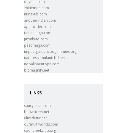
ohyeea.com
zhitiemoe.com
nungkub.com
anotherindian.com
xylemcider.com
taniaetiago.com
juzfitketo.com
pasomaga.com
impactgardencbdgummies.org
naturesstimulantcbd.net
nopalinaeuropa.com
biomagnify.net
LINKS
saucyukiah.com
beikastreet.net
filmizlettir.net
ourmultiworlds.com
cooncreekclub.org