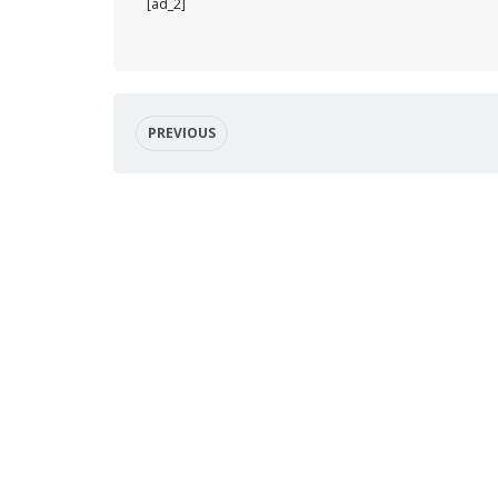
[ad_2]
PREVIOUS