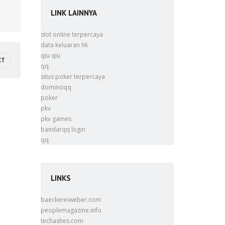
LINK LAINNYA
slot online terpercaya
data keluaran hk
qiu qiu
XT
qq
situs poker terpercaya
dominoqq
poker
pkv
pkv games
bandarqq login
qq
LINKS
baeckereiweber.com
peoplemagazine.info
techashes.com