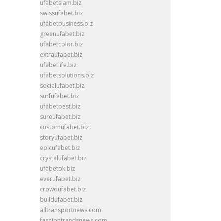
ufabetsiam.biz
swissufabet.biz
ufabetbusiness.biz
greenufabet.biz
ufabetcolor.biz
extraufabet.biz
ufabetlife.biz
ufabetsolutions.biz
socialufabet.biz
surfufabet.biz
ufabetbest.biz
sureufabet.biz
customufabet.biz
storyufabet.biz
epicufabet.biz
crystalufabet.biz
ufabetok.biz
everufabet.biz
crowdufabet.biz
buildufabet.biz
alltransportnews.com
fashiontrandsnews.com