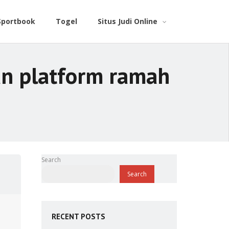
Sportbook
Togel
Situs Judi Online
an platform ramah
Search
Search
RECENT POSTS