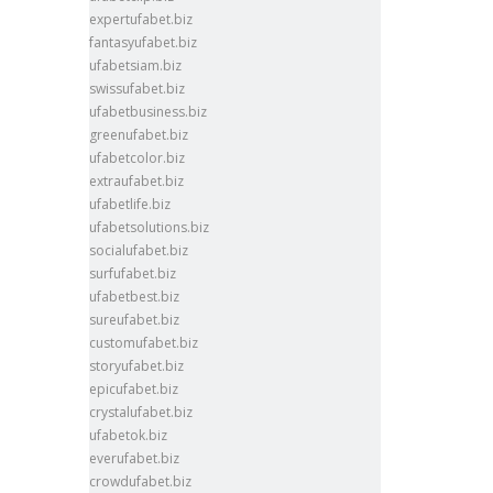
expertufabet.biz
fantasyufabet.biz
ufabetsiam.biz
swissufabet.biz
ufabetbusiness.biz
greenufabet.biz
ufabetcolor.biz
extraufabet.biz
ufabetlife.biz
ufabetsolutions.biz
socialufabet.biz
surfufabet.biz
ufabetbest.biz
sureufabet.biz
customufabet.biz
storyufabet.biz
epicufabet.biz
crystalufabet.biz
ufabetok.biz
everufabet.biz
crowdufabet.biz