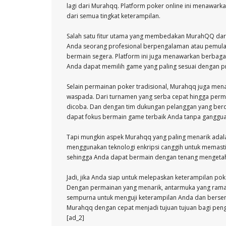
lagi dari Murahqq. Platform poker online ini menawa
dari semua tingkat keterampilan.
Salah satu fitur utama yang membedakan MurahQQ dari
Anda seorang profesional berpengalaman atau pemula
bermain segera. Platform ini juga menawarkan berbaga
Anda dapat memilih game yang paling sesuai dengan pr
Selain permainan poker tradisional, Murahqq juga men
waspada. Dari turnamen yang serba cepat hingga permai
dicoba. Dan dengan tim dukungan pelanggan yang ber
dapat fokus bermain game terbaik Anda tanpa ganggu
Tapi mungkin aspek Murahqq yang paling menarik adal
menggunakan teknologi enkripsi canggih untuk memast
sehingga Anda dapat bermain dengan tenang mengetahu
Jadi, jika Anda siap untuk melepaskan keterampilan p
Dengan permainan yang menarik, antarmuka yang ramah
sempurna untuk menguji keterampilan Anda dan bersena
Murahqq dengan cepat menjadi tujuan tujuan bagi pe
[ad_2]