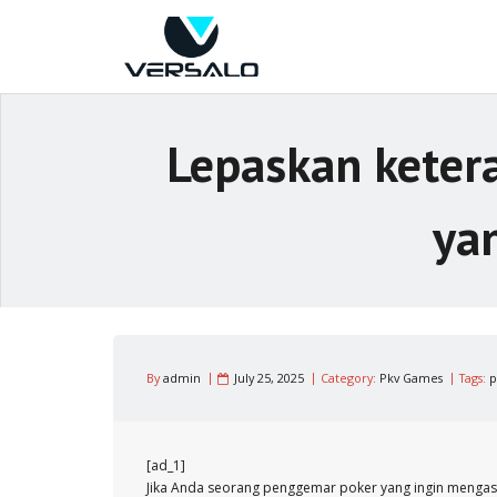
Skip
to
content
Lepaskan keter
ya
By
admin
July 25, 2025
Category:
Pkv Games
Tags:
p
[ad_1]
Jika Anda seorang penggemar poker yang ingin mengasa