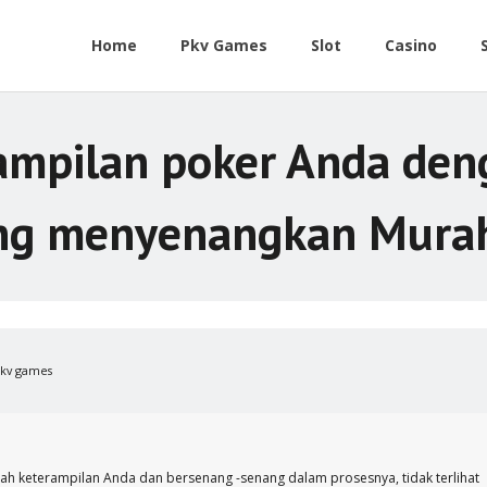
Home
Pkv Games
Slot
Casino
ampilan poker Anda de
ng menyenangkan Mura
kv games
h keterampilan Anda dan bersenang -senang dalam prosesnya, tidak terlihat