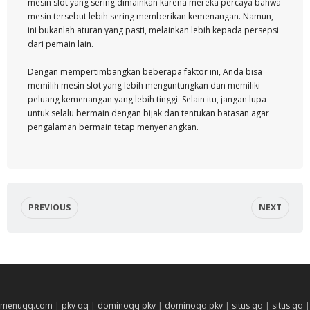
mesin slot yang sering dimainkan karena mereka percaya bahwa
mesin tersebut lebih sering memberikan kemenangan. Namun,
ini bukanlah aturan yang pasti, melainkan lebih kepada persepsi
dari pemain lain.
Dengan mempertimbangkan beberapa faktor ini, Anda bisa
memilih mesin slot yang lebih menguntungkan dan memiliki
peluang kemenangan yang lebih tinggi. Selain itu, jangan lupa
untuk selalu bermain dengan bijak dan tentukan batasan agar
pengalaman bermain tetap menyenangkan.
PREVIOUS
NEXT
menuqq.com
|
pkv qq
|
dominoqq pkv
|
dominoqq pkv
|
situs qq
|
situs qq
|