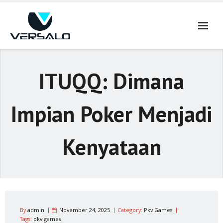
Skip
to
content
ITUQQ: Dimana
Impian Poker Menjadi
Kenyataan
By
admin
November 24, 2025
Category:
Pkv Games
Tags:
pkv games