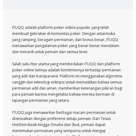
ITUQQ adalah platform poker online populer yang telah
membuat gebrakan di komunitas poker. Dengan antarmuka
yang ramping, beragam permainan, dan bonus besar, ITUQQ
menawarkan pengalaman poker yang benar-benar mendalam
dan menarik untuk pemain dari semua level.
Salah satu fitur utama yang membedakan ITUQQ dari platform
poker online lainnya adalah komitmennya terhadap permainan
yang adil dan transparansi. Platform ini menggunakan algoritme
canggih dan teknologi enkripsi untuk memastikan bahwa semua
permainan adil dan aman, memberikan ketenangan pikiran bagi
para pemain karena mengetahui bahwa mereka bermain di
lapangan permainan yang setara.
ITUQQ juga menawarkan berbagai macam permainan untuk
disesuaikan dengan preferensi setiap pemain. Dari Texas
Hold’em klasik hingga Omaha dan Stud, pemain dapat
menemukan permainan yang sempurna untuk menguji