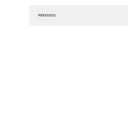
PREVIOUS