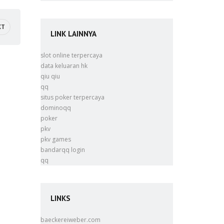
XT
LINK LAINNYA
slot online terpercaya
data keluaran hk
qiu qiu
qq
situs poker terpercaya
dominoqq
poker
pkv
pkv games
bandarqq login
qq
LINKS
baeckereiweber.com