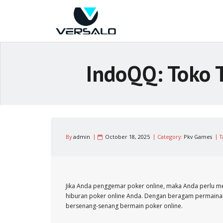
Skip
to
content
IndoQQ: Toko 
By
admin
October 18, 2025
Category:
Pkv Games
T
Jika Anda penggemar poker online, maka Anda perlu me
hiburan poker online Anda. Dengan beragam permaina
bersenang-senang bermain poker online.