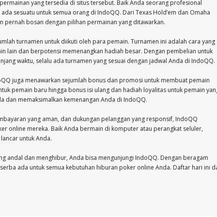
permainan yang tersedia di situs tersebut. Baik Anda seorang profesional
u ada sesuatu untuk semua orang di IndoQQ. Dari Texas Hold’em dan Omaha
kan pernah bosan dengan pilihan permainan yang ditawarkan.
mlah turnamen untuk diikuti oleh para pemain. Turnamen ini adalah cara yang
in lain dan berpotensi memenangkan hadiah besar. Dengan pembelian untuk
njang waktu, selalu ada turnamen yang sesuai dengan jadwal Anda di IndoQQ.
IndoQQ juga menawarkan sejumlah bonus dan promosi untuk membuat pemain
ntuk pemain baru hingga bonus isi ulang dan hadiah loyalitas untuk pemain yan
Anda dan memaksimalkan kemenangan Anda di IndoQQ.
mbayaran yang aman, dan dukungan pelanggan yang responsif, IndoQQ
online mereka. Baik Anda bermain di komputer atau perangkat seluler,
ancar untuk Anda.
 yang andal dan menghibur, Anda bisa mengunjungi IndoQQ. Dengan beragam
erba ada untuk semua kebutuhan hiburan poker online Anda. Daftar hari ini d