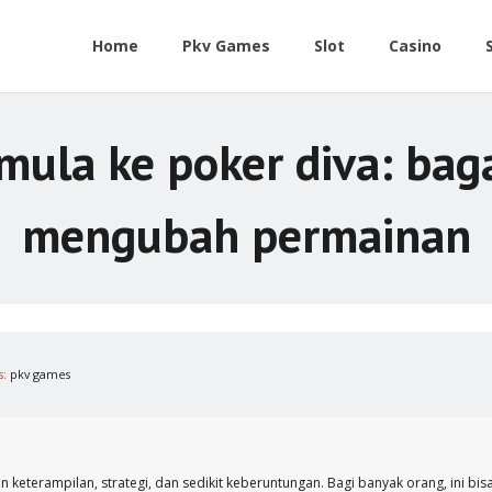
Home
Pkv Games
Slot
Casino
mula ke poker diva: ba
mengubah permainan
s:
pkv games
 keterampilan, strategi, dan sedikit keberuntungan. Bagi banyak orang, ini bis