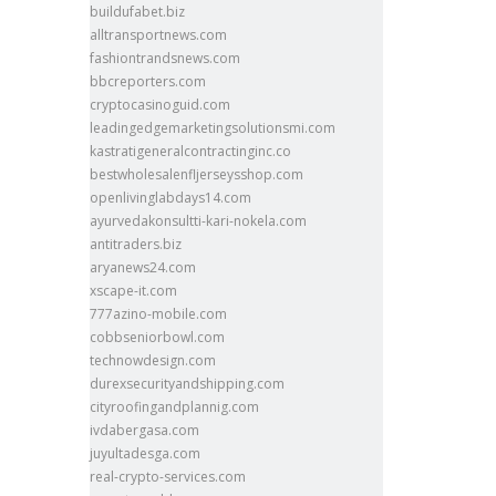
buildufabet.biz
alltransportnews.com
fashiontrandsnews.com
bbcreporters.com
cryptocasinoguid.com
leadingedgemarketingsolutionsmi.com
kastratigeneralcontractinginc.co
bestwholesalenfljerseysshop.com
openlivinglabdays14.com
ayurvedakonsultti-kari-nokela.com
antitraders.biz
aryanews24.com
xscape-it.com
777azino-mobile.com
cobbseniorbowl.com
technowdesign.com
durexsecurityandshipping.com
cityroofingandplannig.com
ivdabergasa.com
juyultadesga.com
real-crypto-services.com