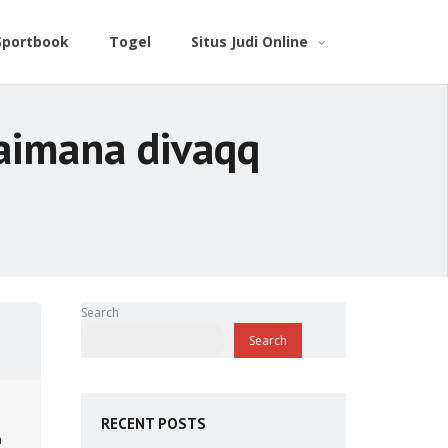
Sportbook
Togel
Situs Judi Online
gaimana divaqq
Search
Search
RECENT POSTS
a