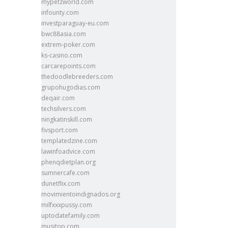
mypetzworld.com
infounty.com
investparaguay-eu.com
bwc88asia.com
extrem-poker.com
ks-casino.com
carcarepoints.com
thedoodlebreeders.com
grupohugodias.com
deqair.com
techsilvers.com
ningkatinskill.com
fivsport.com
templatedzine.com
lawinfoadvice.com
phenqdietplan.org
sumnercafe.com
dunetflix.com
movimientoindignados.org
milfxxxpussy.com
uptodatefamily.com
musitop.com