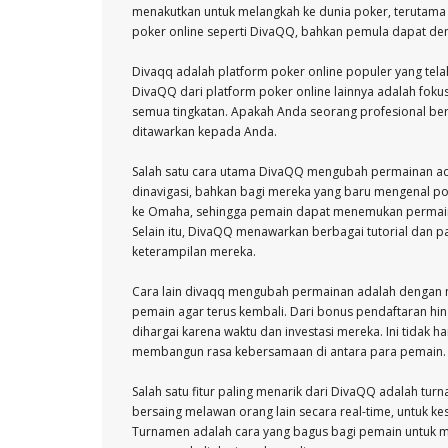
menakutkan untuk melangkah ke dunia poker, terutam
poker online seperti DivaQQ, bahkan pemula dapat den
Divaqq adalah platform poker online populer yang tel
DivaQQ dari platform poker online lainnya adalah foku
semua tingkatan. Apakah Anda seorang profesional be
ditawarkan kepada Anda.
Salah satu cara utama DivaQQ mengubah permainan a
dinavigasi, bahkan bagi mereka yang baru mengenal p
ke Omaha, sehingga pemain dapat menemukan permainan
Selain itu, DivaQQ menawarkan berbagai tutorial dan
keterampilan mereka.
Cara lain divaqq mengubah permainan adalah dengan 
pemain agar terus kembali. Dari bonus pendaftaran hi
dihargai karena waktu dan investasi mereka. Ini tidak
membangun rasa kebersamaan di antara para pemain.
Salah satu fitur paling menarik dari DivaQQ adalah t
bersaing melawan orang lain secara real-time, untu
Turnamen adalah cara yang bagus bagi pemain untuk m