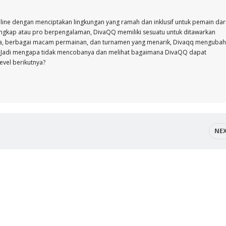
line dengan menciptakan lingkungan yang ramah dan inklusif untuk pemain dar
ngkap atau pro berpengalaman, DivaQQ memiliki sesuatu untuk ditawarkan
, berbagai macam permainan, dan turnamen yang menarik, Divaqq mengubah
 Jadi mengapa tidak mencobanya dan melihat bagaimana DivaQQ dapat
el berikutnya?
NE