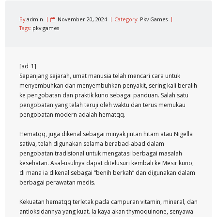
By
admin
November 20, 2024
Category:
Pkv Games
Tags:
pkv games
[ad_1]
Sepanjang sejarah, umat manusia telah mencari cara untuk
menyembuhkan dan menyembuhkan penyakit, sering kali beralih
ke pengobatan dan praktik kuno sebagai panduan. Salah satu
pengobatan yang telah teruji oleh waktu dan terus memukau
pengobatan modern adalah hematqq.
Hematqq, juga dikenal sebagai minyak jintan hitam atau Nigella
sativa, telah digunakan selama berabad-abad dalam
pengobatan tradisional untuk mengatasi berbagai masalah
kesehatan. Asal-usulnya dapat ditelusuri kembali ke Mesir kuno,
di mana ia dikenal sebagai “benih berkah” dan digunakan dalam
berbagai perawatan medis.
Kekuatan hematqq terletak pada campuran vitamin, mineral, dan
antioksidannya yang kuat. Ia kaya akan thymoquinone, senyawa