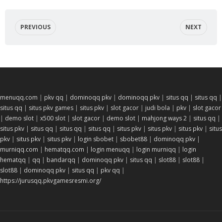
PREVIOUS
NEXT
menuqq.com
|
pkv qq
|
dominoqq pkv
|
dominoqq pkv
|
situs qq
|
situs qq
|
situs qq
|
situs pkv games
|
situs pkv
|
slot gacor
|
judi bola
|
pkv
|
slot gacor
|
demo slot
|
x500 slot
|
slot gacor
|
demo slot
|
mahjong ways 2
|
situs qq
|
situs pkv
|
situs qq
|
situs qq
|
situs qq
|
situs pkv
|
situs pkv
|
situs pkv
|
situs
pkv
|
situs pkv
|
situs pkv
|
login sbobet
|
sbobet88
|
dominoqq pkv
|
murniqq.com
|
hematqq.com
|
login menuqq
|
login murniqq
|
login
hematqq
|
qq
|
bandarqq
|
dominoqq pkv
|
situs qq
|
slot88
|
slot88
|
slot88
|
dominoqq pkv
|
situs qq
|
pkv qq
|
https://jurusqq.pkvgamesresmi.org/