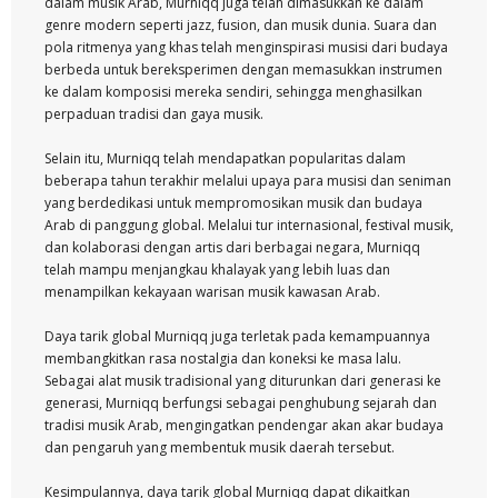
dalam musik Arab, Murniqq juga telah dimasukkan ke dalam
genre modern seperti jazz, fusion, dan musik dunia. Suara dan
pola ritmenya yang khas telah menginspirasi musisi dari budaya
berbeda untuk bereksperimen dengan memasukkan instrumen
ke dalam komposisi mereka sendiri, sehingga menghasilkan
perpaduan tradisi dan gaya musik.
Selain itu, Murniqq telah mendapatkan popularitas dalam
beberapa tahun terakhir melalui upaya para musisi dan seniman
yang berdedikasi untuk mempromosikan musik dan budaya
Arab di panggung global. Melalui tur internasional, festival musik,
dan kolaborasi dengan artis dari berbagai negara, Murniqq
telah mampu menjangkau khalayak yang lebih luas dan
menampilkan kekayaan warisan musik kawasan Arab.
Daya tarik global Murniqq juga terletak pada kemampuannya
membangkitkan rasa nostalgia dan koneksi ke masa lalu.
Sebagai alat musik tradisional yang diturunkan dari generasi ke
generasi, Murniqq berfungsi sebagai penghubung sejarah dan
tradisi musik Arab, mengingatkan pendengar akan akar budaya
dan pengaruh yang membentuk musik daerah tersebut.
Kesimpulannya, daya tarik global Murniqq dapat dikaitkan