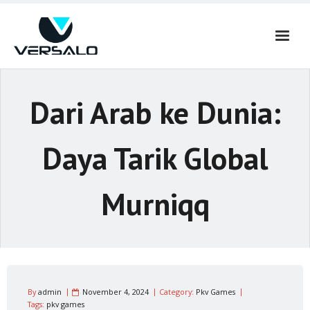
Skip
to
content
Dari Arab ke Dunia:
Daya Tarik Global
Murniqq
By
admin
November 4, 2024
Category:
Pkv Games
Tags:
pkv games