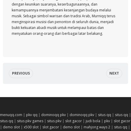
dengan keunikan suaranya, keserbagunaannya, dan
kemampuannya menjembatani kesenjangan budaya melalui
musik. Sebagai simbol warisan dan tradisi Arab, Murniqq terus
menginspirasi musisi dan penonton di seluruh dunia, menjadi
bukti kekuatan abadi musik untuk melampaui batas dan
menyatukan orang-orang dari berbagai latar belakang.
PREVIOUS
NEXT
menuqq.com
|
pkv qq
|
dominoqq pkv
|
dominoqq pkv
|
situs qq
|
situs qq
|
situs qq
|
situs pkv games
|
situs pkv
|
slot gacor
|
judi bola
|
pkv
|
slot gacor
|
demo slot
|
x500 slot
|
slot gacor
|
demo slot
|
mahjong ways 2
|
situs qq
|