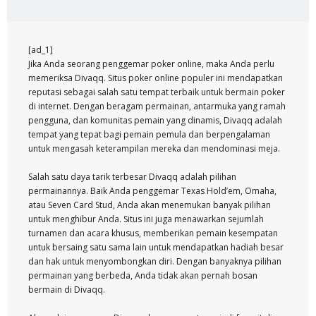
[ad_1]
Jika Anda seorang penggemar poker online, maka Anda perlu
memeriksa Divaqq. Situs poker online populer ini mendapatkan
reputasi sebagai salah satu tempat terbaik untuk bermain poker
di internet. Dengan beragam permainan, antarmuka yang ramah
pengguna, dan komunitas pemain yang dinamis, Divaqq adalah
tempat yang tepat bagi pemain pemula dan berpengalaman
untuk mengasah keterampilan mereka dan mendominasi meja.
Salah satu daya tarik terbesar Divaqq adalah pilihan
permainannya. Baik Anda penggemar Texas Hold’em, Omaha,
atau Seven Card Stud, Anda akan menemukan banyak pilihan
untuk menghibur Anda. Situs ini juga menawarkan sejumlah
turnamen dan acara khusus, memberikan pemain kesempatan
untuk bersaing satu sama lain untuk mendapatkan hadiah besar
dan hak untuk menyombongkan diri. Dengan banyaknya pilihan
permainan yang berbeda, Anda tidak akan pernah bosan
bermain di Divaqq.