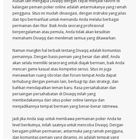
Alasan lain mengapa Divaqq dengan cepat menjadi favorit di
kalangan pemain poker online adalah antarmukanya yang ramah
pengguna. Situs ini mudah dinavigasi, dengan instruksi yang jelas
dan tips bermanfaat untuk memandu Anda melalui berbagai
permainan dan fitur. Baik Anda seorang profesional
berpengalaman atau pemula, Anda tidak akan kesulitan
memahami Divaqq dan menikmati semua yang ditawarkan.
Namun mungkin hal terbaik tentang Divaqq adalah komunitas
pemainnya. Dengan basis pemain yang besar dan aktif, Anda
akan selalu memiliki seseorang untuk diajak bermain, baik Anda
mencari game kasual atau kompetisi serius. Situs ini juga
menawarkan ruang obrolan dan forum tempat Anda dapat
terhubung dengan pemain lain, berbagi tip dan strategi, dan
bahkan mendapatkan teman baru. Rasa persahabatan dan
persaingan persahabatan di Divaqq inilah yang
membedakannya dari situs poker online lainnya dan
menjadikannya tempat bermain yang benar-benar istimewa.
Jadi jika Anda siap untuk membawa permainan poker Anda ke
level berikutnya, inilah saatnya untuk mencoba Divaqq. Dengan
beragam pilihan permainan, antarmuka yang ramah pengguna,
dan komunitas pemain yang dinamis, ini adalah tempat yang