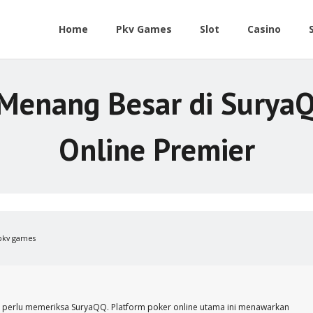
Home
Pkv Games
Slot
Casino
 Menang Besar di SuryaQ
Online Premier
pkv games
 perlu memeriksa SuryaQQ. Platform poker online utama ini menawarkan