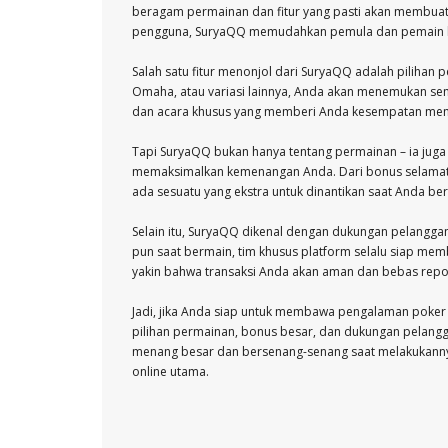
beragam permainan dan fitur yang pasti akan membua
pengguna, SuryaQQ memudahkan pemula dan pemain b
Salah satu fitur menonjol dari SuryaQQ adalah piliha
Omaha, atau variasi lainnya, Anda akan menemukan semua
dan acara khusus yang memberi Anda kesempatan mem
Tapi SuryaQQ bukan hanya tentang permainan – ia ju
memaksimalkan kemenangan Anda. Dari bonus selamat da
ada sesuatu yang ekstra untuk dinantikan saat Anda be
Selain itu, SuryaQQ dikenal dengan dukungan pelangga
pun saat bermain, tim khusus platform selalu siap me
yakin bahwa transaksi Anda akan aman dan bebas repo
Jadi, jika Anda siap untuk membawa pengalaman poker
pilihan permainan, bonus besar, dan dukungan pelangga
menang besar dan bersenang-senang saat melakukannya. 
online utama.