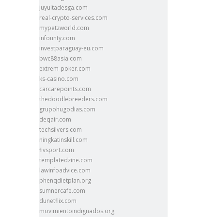
juyultadesga.com
real-crypto-services.com
mypetzworld.com
infounty.com
investparaguay-eu.com
bwc88asia.com
extrem-poker.com
ks-casino.com
carcarepoints.com
thedoodlebreeders.com
grupohugodias.com
deqair.com
techsilvers.com
ningkatinskill.com
fivsport.com
templatedzine.com
lawinfoadvice.com
phenqdietplan.org
sumnercafe.com
dunetflix.com
movimientoindignados.org