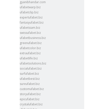
gyanibhandar.com
ufabetwarp.biz
ufabetclip.biz
expertufabet.biz
fantasyufabet.biz
ufabetsiam.biz
swissufabet.biz
ufabetbusiness.biz
greenufabet.biz
ufabetcolor.biz
extraufabet.biz
ufabetlife.biz
ufabetsolutions.biz
socialufabet.biz
surfufabet.biz
ufabetbest.biz
sureufabet.biz
customufabet.biz
storyufabet.biz
epicufabet.biz
crystalufabet.biz