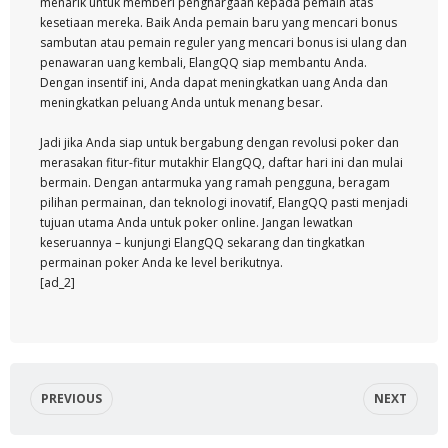
menarik untuk memberi penghargaan kepada pemain atas
kesetiaan mereka. Baik Anda pemain baru yang mencari bonus
sambutan atau pemain reguler yang mencari bonus isi ulang dan
penawaran uang kembali, ElangQQ siap membantu Anda.
Dengan insentif ini, Anda dapat meningkatkan uang Anda dan
meningkatkan peluang Anda untuk menang besar.
Jadi jika Anda siap untuk bergabung dengan revolusi poker dan
merasakan fitur-fitur mutakhir ElangQQ, daftar hari ini dan mulai
bermain. Dengan antarmuka yang ramah pengguna, beragam
pilihan permainan, dan teknologi inovatif, ElangQQ pasti menjadi
tujuan utama Anda untuk poker online. Jangan lewatkan
keseruannya – kunjungi ElangQQ sekarang dan tingkatkan
permainan poker Anda ke level berikutnya.
[ad_2]
PREVIOUS
NEXT