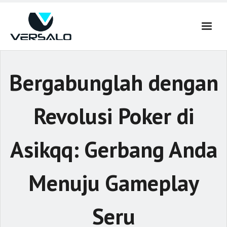
Skip
to
content
Bergabunglah dengan
Revolusi Poker di
Asikqq: Gerbang Anda
Menuju Gameplay
Seru