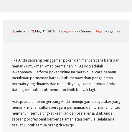
By
admin
May 31, 2026
Category:
Pkv Games
Tags:
pkv games
Jika Anda seorang penggemar poker dan mencari cara baru dan
menarik untuk menikmati permainan ini, Asikqq adalah
jawabannya. Platform poker online ini merevolusi cara pemain
menikmati permainan kartu klasik, menawarkan pengalaman
bermain yang dinamis dan menarik yang akan membuat Anda
datang kembali untuk menonton lebih banyak lagi.
Asikqq adalah pintu gerbang Anda menuju gameplay poker yang
menarik, menampilkan beragam permainan dan turnamen untuk
memenuhi semua tingkat keahlian dan preferensi. Baik Anda
seorang profesional berpengalaman atau pemula, selalu ada
sesuatu untuk semua orang di Asikqq.