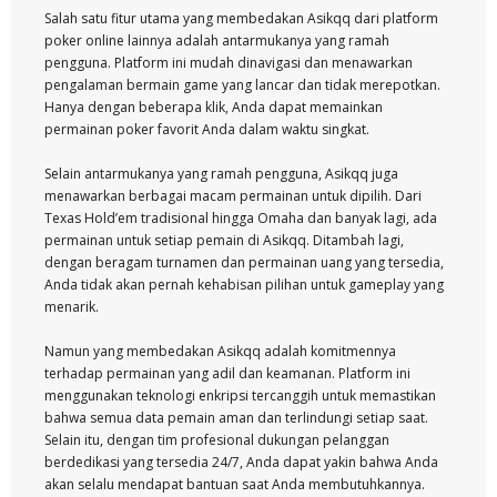
Salah satu fitur utama yang membedakan Asikqq dari platform
poker online lainnya adalah antarmukanya yang ramah
pengguna. Platform ini mudah dinavigasi dan menawarkan
pengalaman bermain game yang lancar dan tidak merepotkan.
Hanya dengan beberapa klik, Anda dapat memainkan
permainan poker favorit Anda dalam waktu singkat.
Selain antarmukanya yang ramah pengguna, Asikqq juga
menawarkan berbagai macam permainan untuk dipilih. Dari
Texas Hold’em tradisional hingga Omaha dan banyak lagi, ada
permainan untuk setiap pemain di Asikqq. Ditambah lagi,
dengan beragam turnamen dan permainan uang yang tersedia,
Anda tidak akan pernah kehabisan pilihan untuk gameplay yang
menarik.
Namun yang membedakan Asikqq adalah komitmennya
terhadap permainan yang adil dan keamanan. Platform ini
menggunakan teknologi enkripsi tercanggih untuk memastikan
bahwa semua data pemain aman dan terlindungi setiap saat.
Selain itu, dengan tim profesional dukungan pelanggan
berdedikasi yang tersedia 24/7, Anda dapat yakin bahwa Anda
akan selalu mendapat bantuan saat Anda membutuhkannya.