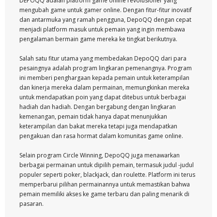
DEPOQQ adalah platform game online revolusioner yang
mengubah game untuk gamer online. Dengan fitur-fitur inovatif
dan antarmuka yang ramah pengguna, DepoQQ dengan cepat
menjadi platform masuk untuk pemain yang ingin membawa
pengalaman bermain game mereka ke tingkat berikutnya.
Salah satu fitur utama yang membedakan DepoQQ dari para
pesaingnya adalah program lingkaran pemenangnya. Program
ini memberi penghargaan kepada pemain untuk keterampilan
dan kinerja mereka dalam permainan, memungkinkan mereka
untuk mendapatkan poin yang dapat ditebus untuk berbagai
hadiah dan hadiah. Dengan bergabung dengan lingkaran
kemenangan, pemain tidak hanya dapat menunjukkan
keterampilan dan bakat mereka tetapi juga mendapatkan
pengakuan dan rasa hormat dalam komunitas game online.
Selain program Circle Winning, DepoQQ juga menawarkan
berbagai permainan untuk dipilih pemain, termasuk judul -judul
populer seperti poker, blackjack, dan roulette. Platform ini terus
memperbarui pilihan permainannya untuk memastikan bahwa
pemain memiliki akses ke game terbaru dan paling menarik di
pasaran.