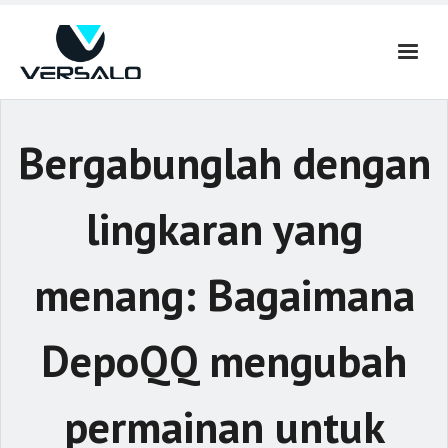
Skip
to
content
Bergabunglah dengan
lingkaran yang
menang: Bagaimana
DepoQQ mengubah
permainan untuk