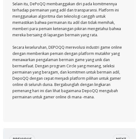
Selain itu, DePoQQ membanggakan diri pada komitmennya
terhadap permainan yang adil dan transparansi. Platform ini
menggunakan algoritma dan teknologi canggih untuk
memastikan bahwa permainan itu adil dan tidak memihak,
memberi para pemain ketenangan pikiran mengetahui bahwa
mereka bersaing di lapangan bermain yang rata.
Secara keseluruhan, DEPOQQ merevolusi industri game online
dengan memberikan pemain dengan platform mutakhir yang
menawarkan pengalaman bermain game yang unik dan
bermanfaat. Dengan program Circle yang menang, seleksi
permainan yang beragam, dan komitmen untuk bermain adil,
DepoQQ dengan cepat menjadi platform pilihan untuk gamer
online di seluruh dunia. Bergabunglah dengan lingkaran
pemenang hari ini dan lihat bagaimana DepoQQ mengubah
permainan untuk gamer online di mana -mana.