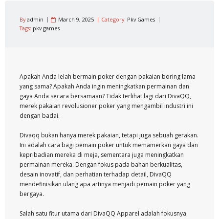
By
admin
March 9, 2025
Category:
Pkv Games
Tags:
pkv games
Apakah Anda lelah bermain poker dengan pakaian boring lama
yang sama? Apakah Anda ingin meningkatkan permainan dan
gaya Anda secara bersamaan? Tidak terlihat lagi dari DivaQQ,
merek pakaian revolusioner poker yang mengambil industri ini
dengan badai.
Divaqq bukan hanya merek pakaian, tetapi juga sebuah gerakan.
Ini adalah cara bagi pemain poker untuk memamerkan gaya dan
kepribadian mereka di meja, sementara juga meningkatkan
permainan mereka. Dengan fokus pada bahan berkualitas,
desain inovatif, dan perhatian terhadap detail, DivaQQ
mendefinisikan ulang apa artinya menjadi pemain poker yang
bergaya.
Salah satu fitur utama dari DivaQQ Apparel adalah fokusnya