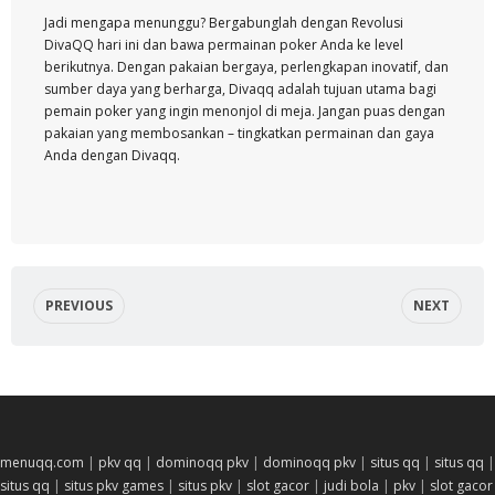
Jadi mengapa menunggu? Bergabunglah dengan Revolusi
DivaQQ hari ini dan bawa permainan poker Anda ke level
berikutnya. Dengan pakaian bergaya, perlengkapan inovatif, dan
sumber daya yang berharga, Divaqq adalah tujuan utama bagi
pemain poker yang ingin menonjol di meja. Jangan puas dengan
pakaian yang membosankan – tingkatkan permainan dan gaya
Anda dengan Divaqq.
PREVIOUS
NEXT
menuqq.com
|
pkv qq
|
dominoqq pkv
|
dominoqq pkv
|
situs qq
|
situs qq
|
situs qq
|
situs pkv games
|
situs pkv
|
slot gacor
|
judi bola
|
pkv
|
slot gacor