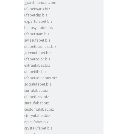
gyanibhandar.com
ufabetwarp.biz
ufabetclip.biz
expertufabet.biz
fantasyufabet.biz
ufabetsiam.biz
swissufabet.biz
ufabetbusiness.biz
greenufabet.biz
ufabetcolor.biz
extraufabet.biz
ufabetlife.biz
ufabetsolutions.biz
socialufabet.biz
surfufabet.biz
ufabetbest.biz
sureufabet.biz
customufabet.biz
storyufabet.biz
epicufabet.biz
crystalufabet.biz