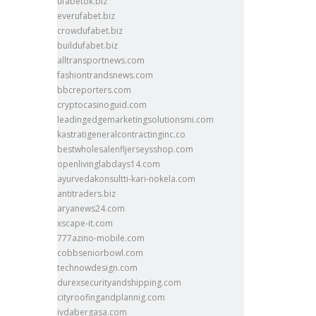
ufabetok.biz
everufabet.biz
crowdufabet.biz
buildufabet.biz
alltransportnews.com
fashiontrandsnews.com
bbcreporters.com
cryptocasinoguid.com
leadingedgemarketingsolutionsmi.com
kastratigeneralcontractinginc.co
bestwholesalenfljerseysshop.com
openlivinglabdays14.com
ayurvedakonsultti-kari-nokela.com
antitraders.biz
aryanews24.com
xscape-it.com
777azino-mobile.com
cobbseniorbowl.com
technowdesign.com
durexsecurityandshipping.com
cityroofingandplannig.com
ivdabergasa.com