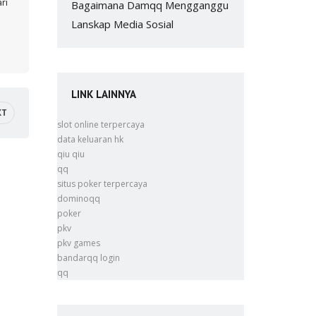
ri
Bagaimana Damqq Mengganggu
Lanskap Media Sosial
LINK LAINNYA
XT
slot online terpercaya
data keluaran hk
qiu qiu
qq
situs poker terpercaya
dominoqq
poker
pkv
pkv games
bandarqq login
qq