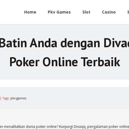
Home
Pkv Games
Slot
Casino
Batin Anda dengan Div
Poker Online Terbaik
Tags:
pkv games
n menaklukkan dunia poker online? Kunjungi Divaqq, pengalaman poker onlin