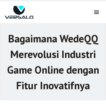
Skip
to
content
Bagaimana WedeQQ
Merevolusi Industri
Game Online dengan
Fitur Inovatifnya