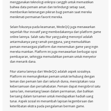
menggunakan teknologi enkripsi canggih untuk memastikan
bahwa data pemain aman dan terlindungi setiap saat,
memberikan ketenangan pikiran bagi pemain saat mereka
menikmati permainan favorit mereka.
Selain fokusnya pada keamanan, WedeQQ juga menawarkan
sejumlah fitur inovatif yang membedakannya dari platform game
online lainnya. Salah satu fitur yang paling menonjol adalah
antarmukanya yang ramah pengguna, yang memudahkan
pemain menavigasi platform dan menemukan game yang ingin
mereka mainkan. Platform ini juga menawarkan berbagai opsi
pembayaran, sehingga memudahkan pemain untuk menyetor
dan menarik dana.
Fitur utama lainnya dari WedeQQ adalah aspek sosialnya.
Platform ini memungkinkan pemain untuk terhubung dengan
teman dan pemain lain dari seluruh dunia, menciptakan rasa
kebersamaan dan persahabatan. Pemain dapat mengobrol satu
sama lain, menantang lawan dalam permainan, dan bahkan
bersaing dalam turnamen untuk mendapatkan hadiah uang
tunai. Aspek sosial ini menambah lapisan kegembiraan dan
keterlibatan ekstra pada pengalaman bermain game.