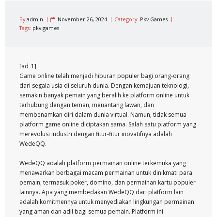
By
admin
November 26, 2024
Category:
Pkv Games
Tags:
pkv games
[ad_1]
Game online telah menjadi hiburan populer bagi orang-orang
dari segala usia di seluruh dunia. Dengan kemajuan teknologi,
semakin banyak pemain yang beralih ke platform online untuk
terhubung dengan teman, menantang lawan, dan
membenamkan diri dalam dunia virtual. Namun, tidak semua
platform game online diciptakan sama. Salah satu platform yang
merevolusi industri dengan fitur-fitur inovatifnya adalah
WedeQQ.
WedeQQ adalah platform permainan online terkemuka yang
menawarkan berbagai macam permainan untuk dinikmati para
pemain, termasuk poker, domino, dan permainan kartu populer
lainnya. Apa yang membedakan WedeQQ dari platform lain
adalah komitmennya untuk menyediakan lingkungan permainan
yang aman dan adil bagi semua pemain. Platform ini