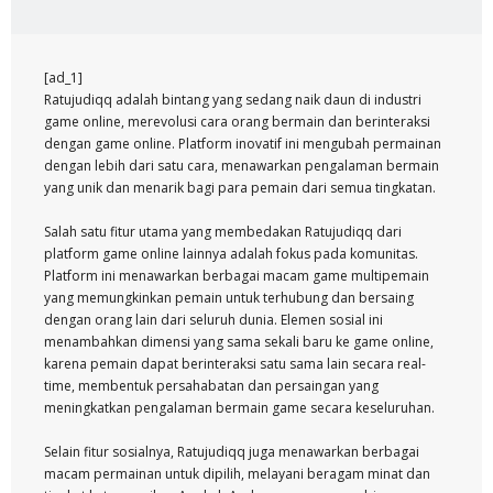
[ad_1]
Ratujudiqq adalah bintang yang sedang naik daun di industri
game online, merevolusi cara orang bermain dan berinteraksi
dengan game online. Platform inovatif ini mengubah permainan
dengan lebih dari satu cara, menawarkan pengalaman bermain
yang unik dan menarik bagi para pemain dari semua tingkatan.
Salah satu fitur utama yang membedakan Ratujudiqq dari
platform game online lainnya adalah fokus pada komunitas.
Platform ini menawarkan berbagai macam game multipemain
yang memungkinkan pemain untuk terhubung dan bersaing
dengan orang lain dari seluruh dunia. Elemen sosial ini
menambahkan dimensi yang sama sekali baru ke game online,
karena pemain dapat berinteraksi satu sama lain secara real-
time, membentuk persahabatan dan persaingan yang
meningkatkan pengalaman bermain game secara keseluruhan.
Selain fitur sosialnya, Ratujudiqq juga menawarkan berbagai
macam permainan untuk dipilih, melayani beragam minat dan