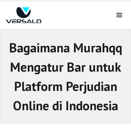
Skip
to
content
Bagaimana Murahqq
Mengatur Bar untuk
Platform Perjudian
Online di Indonesia