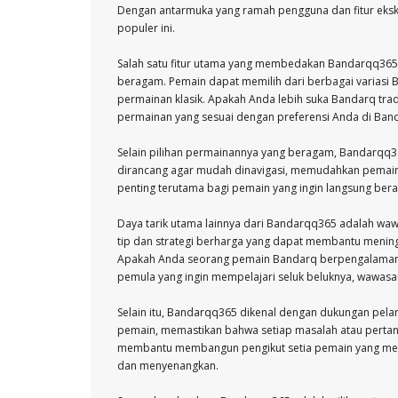
Dengan antarmuka yang ramah pengguna dan fitur eksklu
populer ini.
Salah satu fitur utama yang membedakan Bandarqq365 d
beragam. Pemain dapat memilih dari berbagai variasi
permainan klasik. Apakah Anda lebih suka Bandarq tra
permainan yang sesuai dengan preferensi Anda di Ban
Selain pilihan permainannya yang beragam, Bandarqq3
dirancang agar mudah dinavigasi, memudahkan pemain
penting terutama bagi pemain yang ingin langsung berak
Daya tarik utama lainnya dari Bandarqq365 adalah waw
tip dan strategi berharga yang dapat membantu meni
Apakah Anda seorang pemain Bandarq berpengalaman ya
pemula yang ingin mempelajari seluk beluknya, wawasa
Selain itu, Bandarqq365 dikenal dengan dukungan pela
pemain, memastikan bahwa setiap masalah atau pertany
membantu membangun pengikut setia pemain yang me
dan menyenangkan.