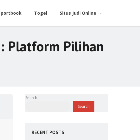
Sportbook
Togel
Situs Judi Online
 Platform Pilihan
Search
Search
RECENT POSTS