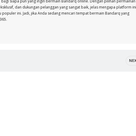
 bagi siapa pun yang ingin bermain Bandarq online. Dengan pilihan permainan
sklusif, dan dukungan pelanggan yang sangat baik, jelas mengapa platform in
 populer ini. Jadi, jika Anda sedang mencari tempat bermain Bandarq yang
365.
NE