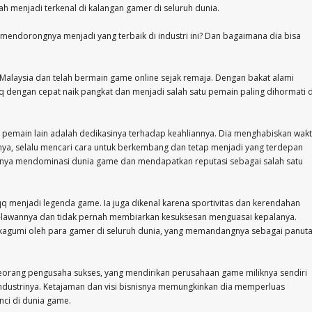
ah menjadi terkenal di kalangan gamer di seluruh dunia.
 mendorongnya menjadi yang terbaik di industri ini? Dan bagaimana dia bisa
 Malaysia dan telah bermain game online sejak remaja. Dengan bakat alami
dengan cepat naik pangkat dan menjadi salah satu pemain paling dihormati d
 pemain lain adalah dedikasinya terhadap keahliannya. Dia menghabiskan wak
ya, selalu mencari cara untuk berkembang dan tetap menjadi yang terdepan
nnya mendominasi dunia game dan mendapatkan reputasi sebagai salah satu
menjadi legenda game. Ia juga dikenal karena sportivitas dan kerendahan
n-lawannya dan tidak pernah membiarkan kesuksesan menguasai kepalanya.
kagumi oleh para gamer di seluruh dunia, yang memandangnya sebagai panut
eorang pengusaha sukses, yang mendirikan perusahaan game miliknya sendiri
dustrinya. Ketajaman dan visi bisnisnya memungkinkan dia memperluas
nci di dunia game.