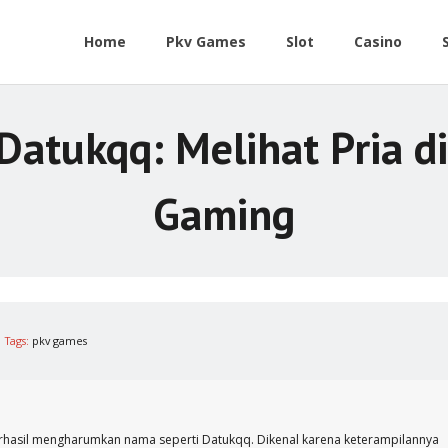
Home
Pkv Games
Slot
Casino
Datukqq: Melihat Pria d
Gaming
Tags:
pkv games
erhasil mengharumkan nama seperti Datukqq. Dikenal karena keterampilannya