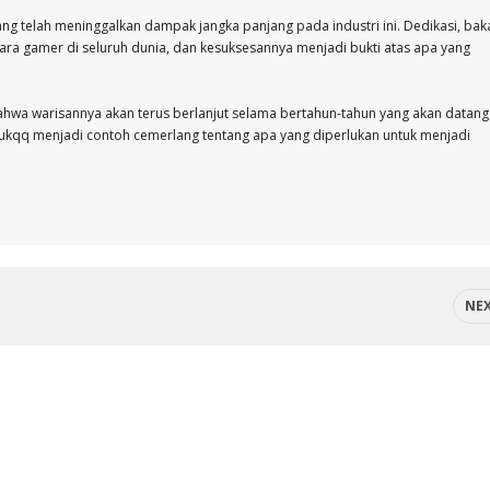
ng telah meninggalkan dampak jangka panjang pada industri ini. Dedikasi, baka
ra gamer di seluruh dunia, dan kesuksesannya menjadi bukti atas apa yang
ahwa warisannya akan terus berlanjut selama bertahun-tahun yang akan datang
atukqq menjadi contoh cemerlang tentang apa yang diperlukan untuk menjadi
NE